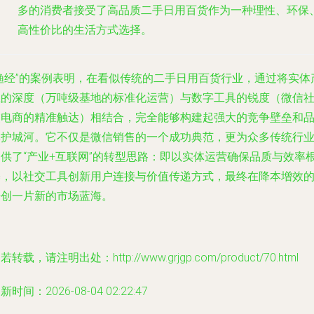
多的消费者接受了高品质二手日用百货作为一种理性、环保
高性价比的生活方式选择。
“渔经”的案例表明，在看似传统的二手日用百货行业，通过将实体
业的深度（万吨级基地的标准化运营）与数字工具的锐度（微信
交电商的精准触达）相结合，完全能够构建起强大的竞争壁垒和
牌护城河。它不仅是微信销售的一个成功典范，更为众多传统行
提供了“产业+互联网”的转型思路：即以实体运营确保品质与效率
基，以社交工具创新用户连接与价值传递方式，最终在降本增效
开创一片新的市场蓝海。
若转载，请注明出处：http://www.grjgp.com/product/70.html
新时间：2026-08-04 02:22:47