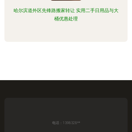
哈尔滨道外区先锋路搬家转让 实用二手日用品与大
桶优惠处理
电话：1398328**