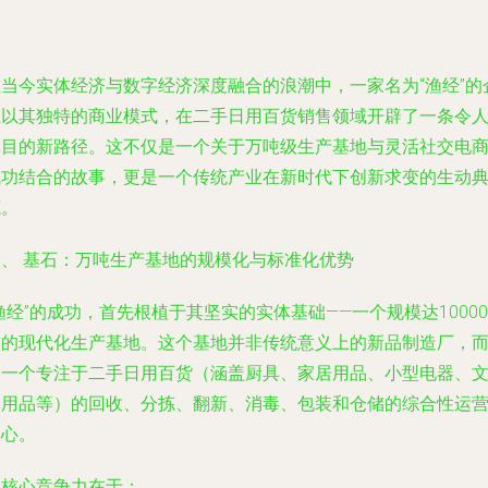
在当今实体经济与数字经济深度融合的浪潮中，一家名为“渔经”的
业以其独特的商业模式，在二手日用百货销售领域开辟了一条令
瞩目的新路径。这不仅是一个关于万吨级生产基地与灵活社交电
成功结合的故事，更是一个传统产业在新时代下创新求变的生动
范。
一、 基石：万吨生产基地的规模化与标准化优势
渔经”的成功，首先根植于其坚实的实体基础——一个规模达10000
吨的现代化生产基地。这个基地并非传统意义上的新品制造厂，
是一个专注于二手日用百货（涵盖厨具、家居用品、小型电器、
体用品等）的回收、分拣、翻新、消毒、包装和仓储的综合性运
中心。
其核心竞争力在于：